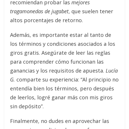
recomiendan probar las
mejores
tragamonedas de jugabet
, que suelen tener
altos porcentajes de retorno.
Además, es importante estar al tanto de
los términos y condiciones asociados a los
giros gratis. Asegúrate de leer las reglas
para comprender cómo funcionan las
ganancias y los requisitos de apuesta.
Lucía
G.
comparte su experiencia: “Al principio no
entendía bien los términos, pero después
de leerlos, logré ganar más con mis giros
sin depósito”.
Finalmente, no dudes en aprovechar las