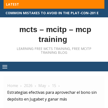
Skip
LATEST
to
COMMON MISTAKES TO AVOID IN THE PLAT-CON-201 EXAM
content
mcts – mcitp – mcp
training
LEARNING FREE MCTS TRAINING, FREE MCITP
TRAINING BLOG
Home
2026
May
15
Estrategias efectivas para aprovechar el bono sin
depósito en Jugabet y ganar más