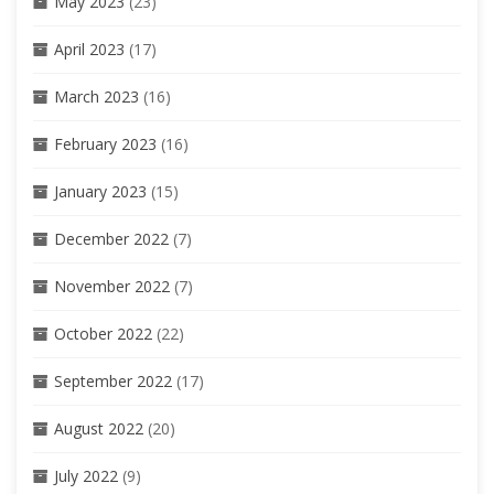
May 2023
(23)
April 2023
(17)
March 2023
(16)
February 2023
(16)
January 2023
(15)
December 2022
(7)
November 2022
(7)
October 2022
(22)
September 2022
(17)
August 2022
(20)
July 2022
(9)