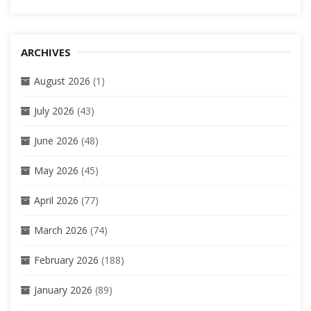
ARCHIVES
August 2026
(1)
July 2026
(43)
June 2026
(48)
May 2026
(45)
April 2026
(77)
March 2026
(74)
February 2026
(188)
January 2026
(89)