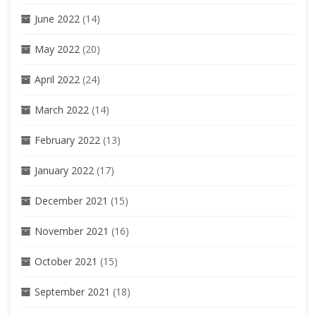
June 2022
(14)
May 2022
(20)
April 2022
(24)
March 2022
(14)
February 2022
(13)
January 2022
(17)
December 2021
(15)
November 2021
(16)
October 2021
(15)
September 2021
(18)