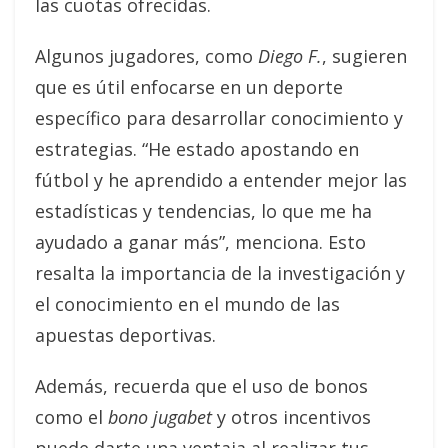
las cuotas ofrecidas.
Algunos jugadores, como
Diego F.
, sugieren
que es útil enfocarse en un deporte
específico para desarrollar conocimiento y
estrategias. “He estado apostando en
fútbol y he aprendido a entender mejor las
estadísticas y tendencias, lo que me ha
ayudado a ganar más”, menciona. Esto
resalta la importancia de la investigación y
el conocimiento en el mundo de las
apuestas deportivas.
Además, recuerda que el uso de bonos
como el
bono jugabet
y otros incentivos