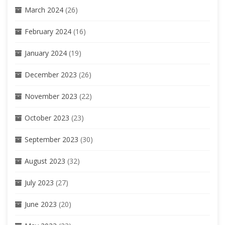
March 2024
(26)
February 2024
(16)
January 2024
(19)
December 2023
(26)
November 2023
(22)
October 2023
(23)
September 2023
(30)
August 2023
(32)
July 2023
(27)
June 2023
(20)