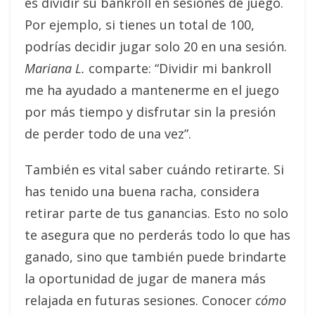
es dividir su bankroll en sesiones de juego.
Por ejemplo, si tienes un total de 100,
podrías decidir jugar solo 20 en una sesión.
Mariana L.
comparte: “Dividir mi bankroll
me ha ayudado a mantenerme en el juego
por más tiempo y disfrutar sin la presión
de perder todo de una vez”.
También es vital saber cuándo retirarte. Si
has tenido una buena racha, considera
retirar parte de tus ganancias. Esto no solo
te asegura que no perderás todo lo que has
ganado, sino que también puede brindarte
la oportunidad de jugar de manera más
relajada en futuras sesiones. Conocer
cómo