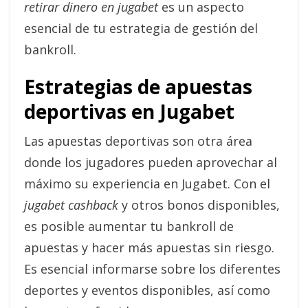
retirar dinero en jugabet
es un aspecto
esencial de tu estrategia de gestión del
bankroll.
Estrategias de apuestas
deportivas en Jugabet
Las apuestas deportivas son otra área
donde los jugadores pueden aprovechar al
máximo su experiencia en Jugabet. Con el
jugabet cashback
y otros bonos disponibles,
es posible aumentar tu bankroll de
apuestas y hacer más apuestas sin riesgo.
Es esencial informarse sobre los diferentes
deportes y eventos disponibles, así como