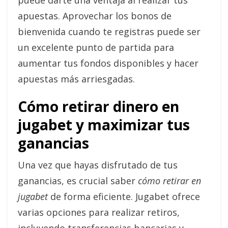
puede darte una ventaja al realizar tus
apuestas. Aprovechar los bonos de
bienvenida cuando te registras puede ser
un excelente punto de partida para
aumentar tus fondos disponibles y hacer
apuestas más arriesgadas.
Cómo retirar dinero en
jugabet y maximizar tus
ganancias
Una vez que hayas disfrutado de tus
ganancias, es crucial saber
cómo retirar en
jugabet
de forma eficiente. Jugabet ofrece
varias opciones para realizar retiros,