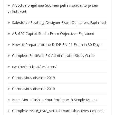
Arvottua ongelmaa Suomen pelilainsäädäntö ja sen
vaikutukset
Salesforce Strategy Designer Exam Objectives Explained
AB-620 Copilot Studio Exam Objectives Explained
How to Prepare for the D-DP-FN-01 Exam in 30 Days
Complete FortiWeb 8.0 Administrator Study Guide
cw-check-https://test.com/
Coronavirus disease 2019
Coronavirus disease 2019
Keep More Cash in Your Pocket with Simple Moves
Complete NSE6_FSM_AN-7.4 Exam Objectives Explained