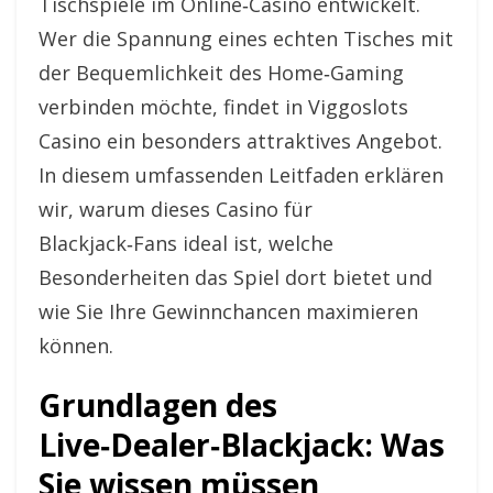
Tischspiele im Online‑Casino entwickelt.
Wer die Spannung eines echten Tisches mit
der Bequemlichkeit des Home‑Gaming
verbinden möchte, findet in Viggoslots
Casino ein besonders attraktives Angebot.
In diesem umfassenden Leitfaden erklären
wir, warum dieses Casino für
Blackjack‑Fans ideal ist, welche
Besonderheiten das Spiel dort bietet und
wie Sie Ihre Gewinnchancen maximieren
können.
Grundlagen des
Live‑Dealer‑Blackjack: Was
Sie wissen müssen