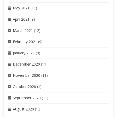
May 2021
(11)
April 2021
(9)
March 2021
(12)
February 2021
(9)
January 2021
(8)
December 2020
(11)
November 2020
(11)
October 2020
(1)
September 2020
(11)
August 2020
(12)