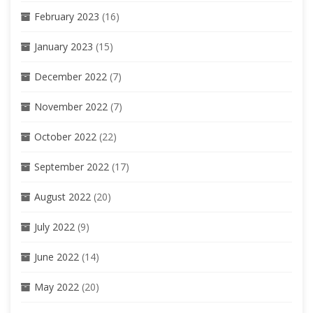
February 2023
(16)
January 2023
(15)
December 2022
(7)
November 2022
(7)
October 2022
(22)
September 2022
(17)
August 2022
(20)
July 2022
(9)
June 2022
(14)
May 2022
(20)