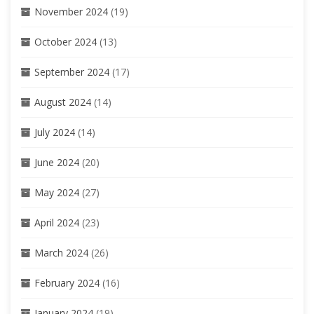
November 2024
(19)
October 2024
(13)
September 2024
(17)
August 2024
(14)
July 2024
(14)
June 2024
(20)
May 2024
(27)
April 2024
(23)
March 2024
(26)
February 2024
(16)
January 2024
(19)