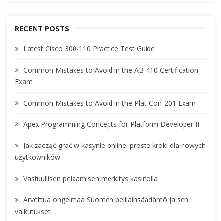
RECENT POSTS
Latest Cisco 300-110 Practice Test Guide
Common Mistakes to Avoid in the AB-410 Certification
Exam
Common Mistakes to Avoid in the Plat-Con-201 Exam
Apex Programming Concepts for Platform Developer II
Jak zacząć grać w kasynie online: proste kroki dla nowych
użytkowników
Vastuullisen pelaamisen merkitys kasinolla
Arvottua ongelmaa Suomen pelilainsäädäntö ja sen
vaikutukset