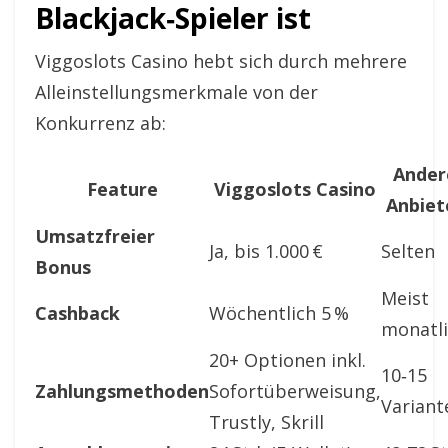
Blackjack‑Spieler ist
Viggoslots Casino hebt sich durch mehrere
Alleinstellungsmerkmale von der
Konkurrenz ab:
Ander
Feature
Viggoslots Casino
Anbiet
Umsatzfreier
Ja, bis 1.000 €
Selten
Bonus
Meist
Cashback
Wöchentlich 5 %
monatl
20+ Optionen inkl.
10‑15
Zahlungsmethoden
Sofortüberweisung,
Variant
Trustly, Skrill