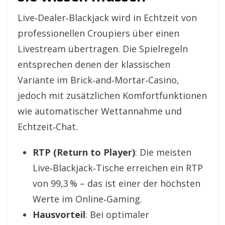
Live‑Dealer‑Blackjack wird in Echtzeit von
professionellen Croupiers über einen
Livestream übertragen. Die Spielregeln
entsprechen denen der klassischen
Variante im Brick‑and‑Mortar‑Casino,
jedoch mit zusätzlichen Komfortfunktionen
wie automatischer Wettannahme und
Echtzeit‑Chat.
RTP (Return to Player)
: Die meisten
Live‑Blackjack‑Tische erreichen ein RTP
von 99,3 % – das ist einer der höchsten
Werte im Online‑Gaming.
Hausvorteil
: Bei optimaler