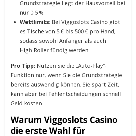
Grundstrategie liegt der Hausvorteil bei
nur 0,5 %.
Wettlimits
: Bei Viggoslots Casino gibt
es Tische von 5 € bis 500 € pro Hand,
sodass sowohl Anfänger als auch
High‑Roller fündig werden.
Pro Tipp:
Nutzen Sie die „Auto‑Play“-
Funktion nur, wenn Sie die Grundstrategie
bereits auswendig können. Sie spart Zeit,
kann aber bei Fehlentscheidungen schnell
Geld kosten.
Warum Viggoslots Casino
die erste Wahl für