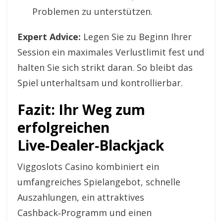
Problemen zu unterstützen.
Expert Advice:
Legen Sie zu Beginn Ihrer
Session ein maximales Verlustlimit fest und
halten Sie sich strikt daran. So bleibt das
Spiel unterhaltsam und kontrollierbar.
Fazit: Ihr Weg zum
erfolgreichen
Live‑Dealer‑Blackjack
Viggoslots Casino kombiniert ein
umfangreiches Spielangebot, schnelle
Auszahlungen, ein attraktives
Cashback‑Programm und einen