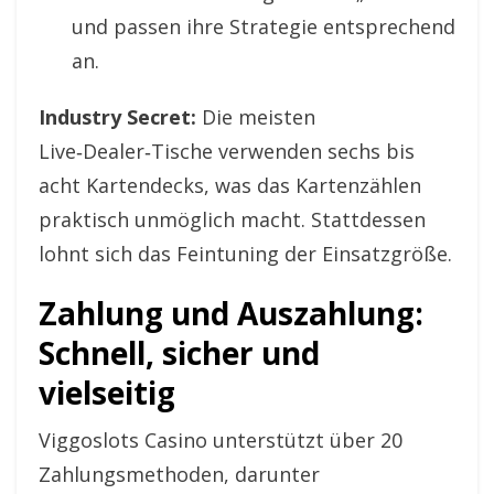
und passen ihre Strategie entsprechend
an.
Industry Secret:
Die meisten
Live‑Dealer‑Tische verwenden sechs bis
acht Kartendecks, was das Kartenzählen
praktisch unmöglich macht. Stattdessen
lohnt sich das Feintuning der Einsatzgröße.
Zahlung und Auszahlung:
Schnell, sicher und
vielseitig
Viggoslots Casino unterstützt über 20
Zahlungsmethoden, darunter