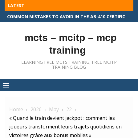
Skip
LATEST
to
COMMON MISTAKES TO AVOID IN THE AB-410 CERTIFICATION EXAM
content
mcts – mcitp – mcp
training
LEARNING FREE MCTS TRAINING, FREE MCITP
TRAINING BLOG
Home
2026
May
22
« Quand le train devient jackpot : comment les
joueurs transforment leurs trajets quotidiens en
victoires grâce aux bonus mobiles »