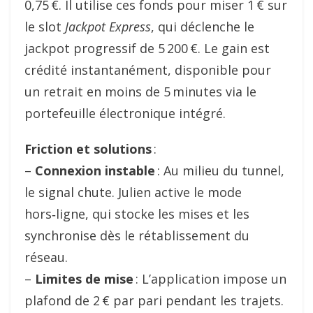
0,75 €. Il utilise ces fonds pour miser 1 € sur
le slot
Jackpot Express
, qui déclenche le
jackpot progressif de 5 200 €. Le gain est
crédité instantanément, disponible pour
un retrait en moins de 5 minutes via le
portefeuille électronique intégré.
Friction et solutions
:
–
Connexion instable
: Au milieu du tunnel,
le signal chute. Julien active le mode
hors‑ligne, qui stocke les mises et les
synchronise dès le rétablissement du
réseau.
–
Limites de mise
: L’application impose un
plafond de 2 € par pari pendant les trajets.