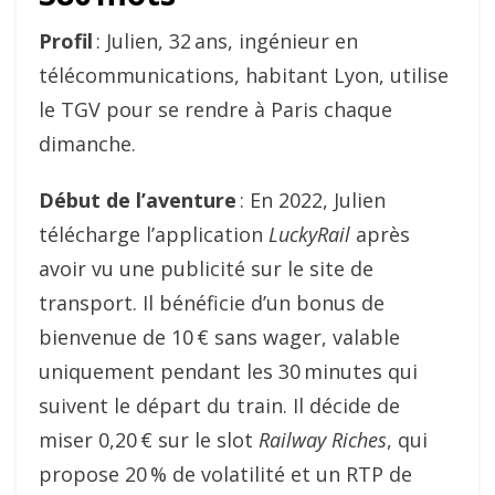
Profil
: Julien, 32 ans, ingénieur en
télécommunications, habitant Lyon, utilise
le TGV pour se rendre à Paris chaque
dimanche.
Début de l’aventure
: En 2022, Julien
télécharge l’application
LuckyRail
après
avoir vu une publicité sur le site de
transport. Il bénéficie d’un bonus de
bienvenue de 10 € sans wager, valable
uniquement pendant les 30 minutes qui
suivent le départ du train. Il décide de
miser 0,20 € sur le slot
Railway Riches
, qui
propose 20 % de volatilité et un RTP de