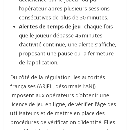
l’opérateur après plusieurs sessions
consécutives de plus de 30 minutes.
Alertes de temps de jeu
: chaque fois
que le joueur dépasse 45 minutes
d’activité continue, une alerte s’affiche,
proposant une pause ou la fermeture
de l’application.
Du côté de la régulation, les autorités
françaises (ARJEL, désormais l’ANJ)
imposent aux opérateurs d’obtenir une
licence de jeu en ligne, de vérifier l’âge des
utilisateurs et de mettre en place des
procédures de vérification d’identité. Elles