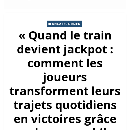
UNCATEGORIZED
« Quand le train
devient jackpot :
comment les
joueurs
transforment leurs
trajets quotidiens
en victoires grâce