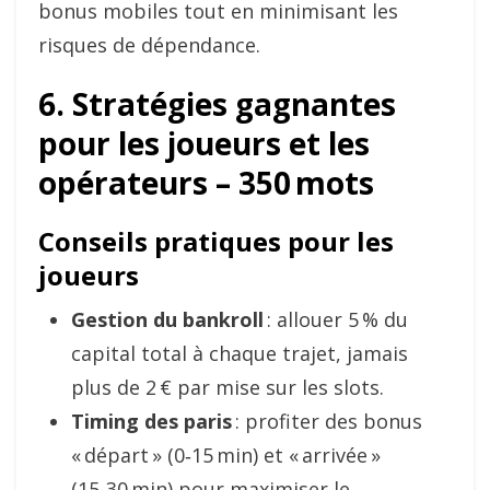
bonus mobiles tout en minimisant les
risques de dépendance.
6. Stratégies gagnantes
pour les joueurs et les
opérateurs – 350 mots
Conseils pratiques pour les
joueurs
Gestion du bankroll
: allouer 5 % du
capital total à chaque trajet, jamais
plus de 2 € par mise sur les slots.
Timing des paris
: profiter des bonus
« départ » (0‑15 min) et « arrivée »
(15‑30 min) pour maximiser le