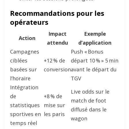
Recommandations pour les
opérateurs
Impact
Exemple
Action
attendu
d’application
Campagnes
Push « Bonus
ciblées
+12 % de
départ 10 % » 5 min
basées sur
conversion
avant le départ du
l’horaire
TGV
Intégration
Live odds sur le
de
+8 % de
match de foot
statistiques
mise sur
diffusé dans le
sportives en
les paris
wagon
temps réel