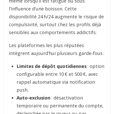
même lorsqu’il est fatigué ou sous
l’influence d’une boisson. Cette
disponibilité 24 h/24 augmente le risque de
compulsivité, surtout chez les profils déjà
sensibles aux comportements addictifs.
Les plateformes les plus réputées
intègrent aujourd’hui plusieurs garde‑fous :
Limites de dépôt quotidiennes
: option
configurable entre 10 € et 500 €, avec
rappel automatique via notification
push.
Auto‑exclusion
: désactivation
temporaire ou permanente du compte,
déclenchée par le joueur ou par