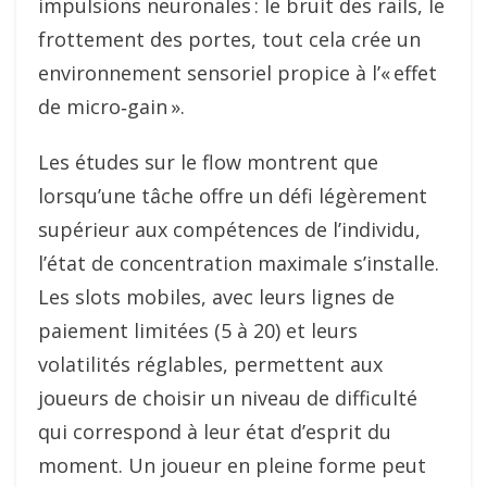
impulsions neuronales : le bruit des rails, le
frottement des portes, tout cela crée un
environnement sensoriel propice à l’« effet
de micro‑gain ».
Les études sur le flow montrent que
lorsqu’une tâche offre un défi légèrement
supérieur aux compétences de l’individu,
l’état de concentration maximale s’installe.
Les slots mobiles, avec leurs lignes de
paiement limitées (5 à 20) et leurs
volatilités réglables, permettent aux
joueurs de choisir un niveau de difficulté
qui correspond à leur état d’esprit du
moment. Un joueur en pleine forme peut