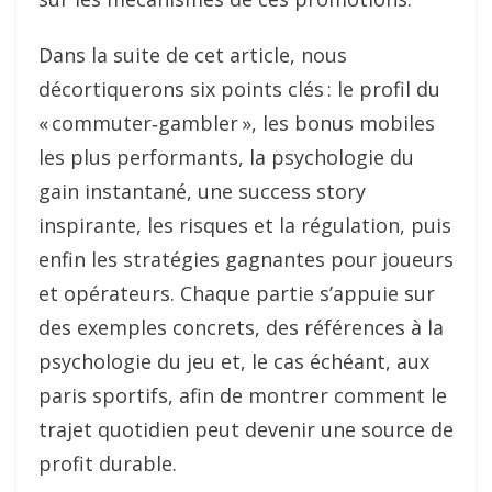
Dans la suite de cet article, nous
décortiquerons six points clés : le profil du
« commuter‑gambler », les bonus mobiles
les plus performants, la psychologie du
gain instantané, une success story
inspirante, les risques et la régulation, puis
enfin les stratégies gagnantes pour joueurs
et opérateurs. Chaque partie s’appuie sur
des exemples concrets, des références à la
psychologie du jeu et, le cas échéant, aux
paris sportifs, afin de montrer comment le
trajet quotidien peut devenir une source de
profit durable.