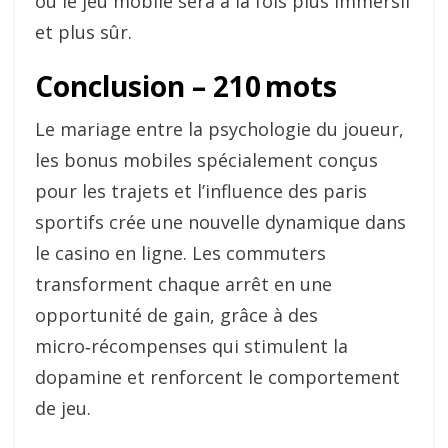
où le jeu mobile sera à la fois plus immersif
et plus sûr.
Conclusion – 210 mots
Le mariage entre la psychologie du joueur,
les bonus mobiles spécialement conçus
pour les trajets et l’influence des paris
sportifs crée une nouvelle dynamique dans
le casino en ligne. Les commuters
transforment chaque arrêt en une
opportunité de gain, grâce à des
micro‑récompenses qui stimulent la
dopamine et renforcent le comportement
de jeu.