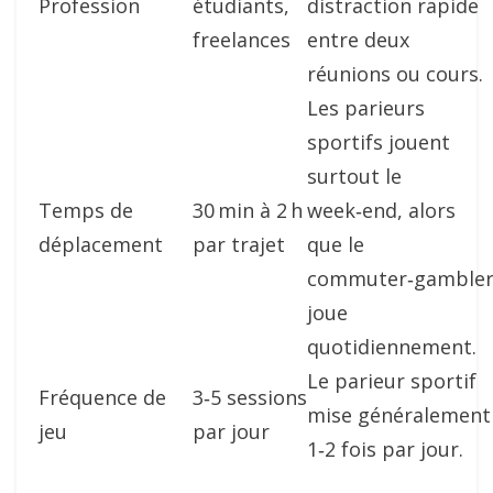
Profession
étudiants,
distraction rapide
freelances
entre deux
réunions ou cours.
Les parieurs
sportifs jouent
surtout le
Temps de
30 min à 2 h
week‑end, alors
déplacement
par trajet
que le
commuter‑gamble
joue
quotidiennement.
Le parieur sportif
Fréquence de
3‑5 sessions
mise généralement
jeu
par jour
1‑2 fois par jour.